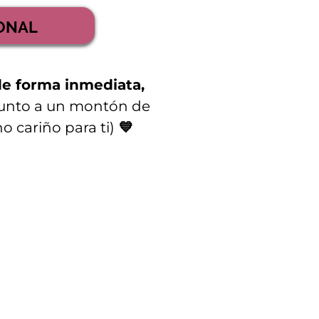
IONAL
de forma inmediata,
unto a un montón de
 cariño para ti)
💙