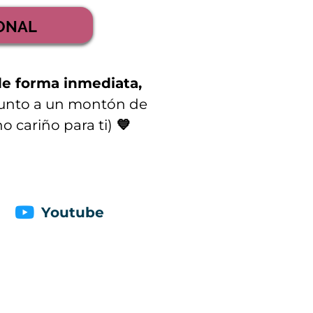
IONAL
de forma inmediata,
unto a un montón de
 cariño para ti)
💙
Youtube