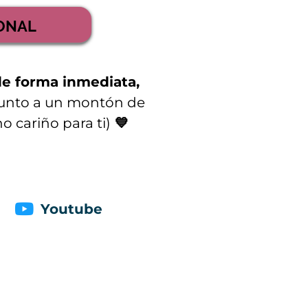
IONAL
de forma inmediata,
unto a un montón de
 cariño para ti)
💙
Youtube